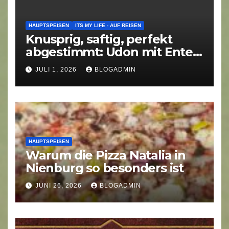
HAUPTSPEISEN
ITS MY LIFE - AUF REISEN
Knusprig, saftig, perfekt
abgestimmt: Udon mit Ente
am Potsdamer Platz
JULI 1, 2026
BLOGADMIN
HAUPTSPEISEN
Warum die Pizza Natalia in
Nienburg so besonders ist
JUNI 26, 2026
BLOGADMIN