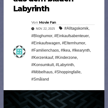
Labyrinth
Von
Movie Fan
#Alltagskomik
,
NOV. 22, 2025
#Bloghumor
,
#Einkaufsabenteuer
,
#Einkaufswagen
,
#Elternhumor
,
#Familienchaos
,
#Ikea
,
#Ikearynth
,
#Kerzenkauf
,
#Kinderzone
,
#Konsumkult
,
#Labyrinth
,
#Möbelhaus
,
#Shoppingfalle
,
#Småland