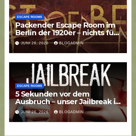
ESCAPE ROOMS
Packender Escape Room im
Berlin der 1920er – nichts für
schwache Nerven
JUNI 26, 2026
BLOGADMIN
ESCAPE ROOMS
5 Sekunden vor dem
Ausbruch – unser Jailbreak in
Hamburg
JUNI 26, 2026
BLOGADMIN