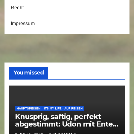
Recht
Impressum
You missed
HAUPTSPEISEN
ITS MY LIFE - AUF REISEN
Knusprig, saftig, perfekt
abgestimmt: Udon mit Ente
am Potsdamer Platz