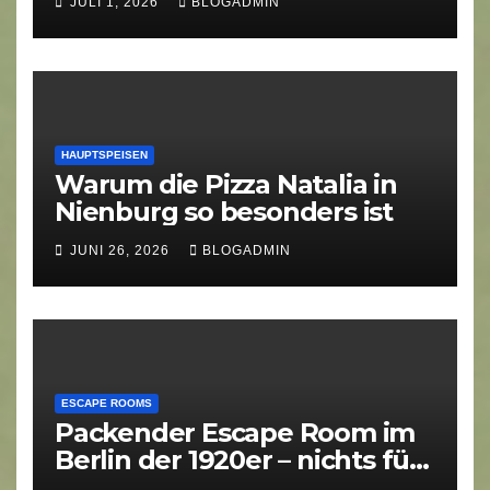
JULI 1, 2026
BLOGADMIN
HAUPTSPEISEN
Warum die Pizza Natalia in
Nienburg so besonders ist
JUNI 26, 2026
BLOGADMIN
ESCAPE ROOMS
Packender Escape Room im
Berlin der 1920er – nichts für
schwache Nerven