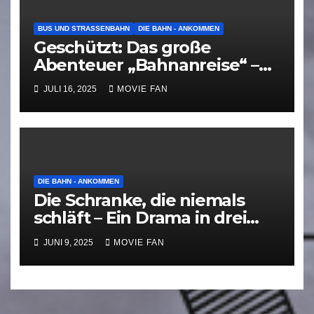
BUS UND STRASSENBAHN
DIE BAHN - ANKOMMEN
Geschützt: Das große
Abenteuer „Bahnanreise“ –
oder: Der Fahrplan sagt Nein
JULI 16, 2025
MOVIE FAN
DIE BAHN - ANKOMMEN
Die Schranke, die niemals
schläft – Ein Drama in drei
Akten
JUNI 9, 2025
MOVIE FAN