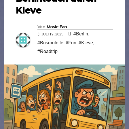
Kleve
Von
Movie Fan
#Berlin
,
JULI 19, 2025
#Busroulette
,
#Fun
,
#Kleve
,
#Roadtrip